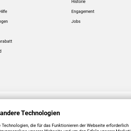
Historie
Gewindebolzen & -hülsen
Hilfe
Engagement
ungen
Jobs
rabatt
d
ENGAGEMENT
UNSERE NIEDE
 andere Technologien
Technologien, die für das Funktionieren der Webseite erforderlich