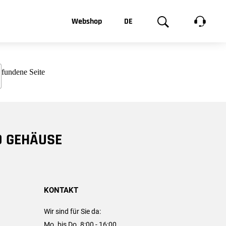
t, was Sie
Webshop
DE
te
Produktgalerie
EN
e
FR
chsen
D GEHÄUSE
KONTAKT
Wir sind für Sie da:
Mo. bis Do. 8:00 - 16:00