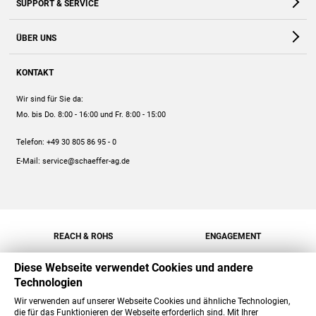
SUPPORT & SERVICE
Webshop
Kontakt
ÜBER UNS
FAQ
Unternehmen
Online-Hilfe
KONTAKT
Historie
Anleitungen
Wir sind für Sie da:
Engagement
Preise
Mo. bis Do. 8:00 - 16:00
und Fr. 8:00 - 15:00
Jobs
Mengenrabatt
Telefon:
+49 30 805 86 95 - 0
Versand
E-Mail:
service@schaeffer-ag.de
REACH & ROHS
ENGAGEMENT
Diese Webseite verwendet Cookies und andere
Technologien
Wir verwenden auf unserer Webseite Cookies und ähnliche Technologien,
die für das Funktionieren der Webseite erforderlich sind. Mit Ihrer