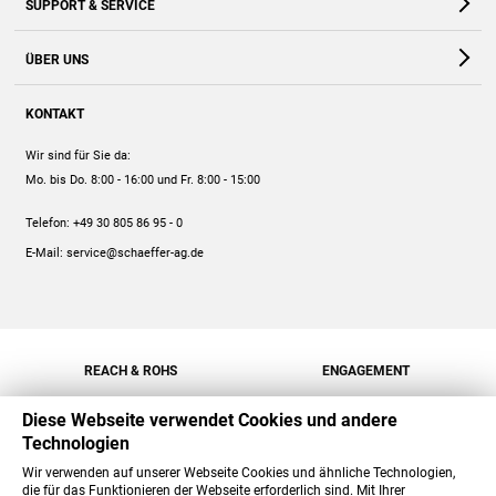
SUPPORT & SERVICE
Webshop
Kontakt
ÜBER UNS
FAQ
Unternehmen
Online-Hilfe
KONTAKT
Historie
Anleitungen
Wir sind für Sie da:
Engagement
Preise
Mo. bis Do. 8:00 - 16:00
und Fr. 8:00 - 15:00
Jobs
Mengenrabatt
Telefon:
+49 30 805 86 95 - 0
Versand
E-Mail:
service@schaeffer-ag.de
REACH & ROHS
ENGAGEMENT
Diese Webseite verwendet Cookies und andere
Technologien
Wir verwenden auf unserer Webseite Cookies und ähnliche Technologien,
die für das Funktionieren der Webseite erforderlich sind. Mit Ihrer