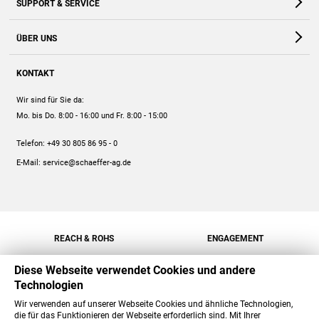
SUPPORT & SERVICE
Webshop
Kontakt
ÜBER UNS
FAQ
Unternehmen
Online-Hilfe
KONTAKT
Historie
Anleitungen
Wir sind für Sie da:
Engagement
Preise
Mo. bis Do. 8:00 - 16:00
und Fr. 8:00 - 15:00
Jobs
Mengenrabatt
Telefon:
+49 30 805 86 95 - 0
Versand
E-Mail:
service@schaeffer-ag.de
REACH & ROHS
ENGAGEMENT
Diese Webseite verwendet Cookies und andere
Technologien
Wir verwenden auf unserer Webseite Cookies und ähnliche Technologien,
die für das Funktionieren der Webseite erforderlich sind. Mit Ihrer