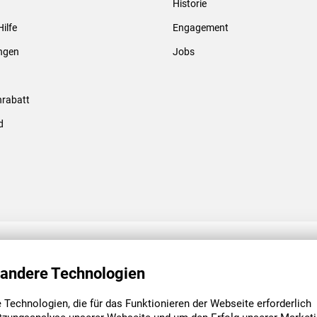
Historie
Gewindebolzen & -hülsen
Hilfe
Engagement
ungen
Jobs
rabatt
d
ENGAGEMENT
UNSERE NIEDE
 andere Technologien
Technologien, die für das Funktionieren der Webseite erforderlich