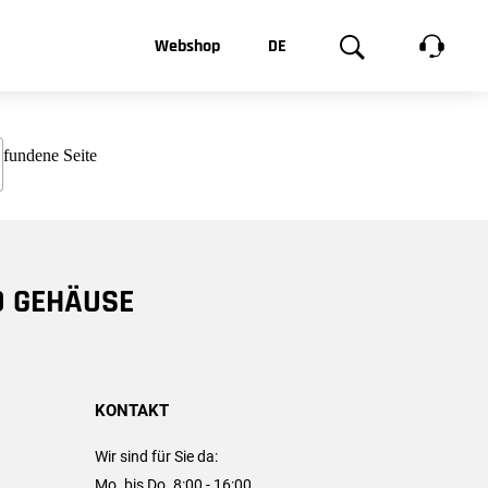
t, was Sie
Webshop
DE
te
Produktgalerie
EN
e
FR
chsen
D GEHÄUSE
KONTAKT
Wir sind für Sie da:
Mo. bis Do. 8:00 - 16:00