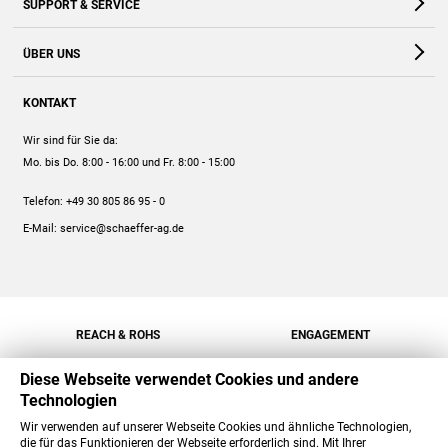
SUPPORT & SERVICE
Webshop
Kontakt
ÜBER UNS
FAQ
Unternehmen
Online-Hilfe
KONTAKT
Historie
Anleitungen
Wir sind für Sie da:
Engagement
Preise
Mo. bis Do. 8:00 - 16:00
und Fr. 8:00 - 15:00
Jobs
Mengenrabatt
Telefon:
+49 30 805 86 95 - 0
Versand
E-Mail:
service@schaeffer-ag.de
REACH & ROHS
ENGAGEMENT
Diese Webseite verwendet Cookies und andere
Technologien
Wir verwenden auf unserer Webseite Cookies und ähnliche Technologien,
die für das Funktionieren der Webseite erforderlich sind. Mit Ihrer