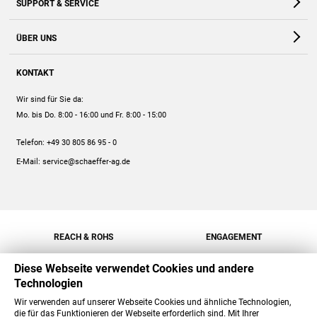
SUPPORT & SERVICE
Webshop
Kontakt
ÜBER UNS
FAQ
Unternehmen
Online-Hilfe
KONTAKT
Historie
Anleitungen
Wir sind für Sie da:
Engagement
Preise
Mo. bis Do. 8:00 - 16:00
und Fr. 8:00 - 15:00
Jobs
Mengenrabatt
Telefon:
+49 30 805 86 95 - 0
Versand
E-Mail:
service@schaeffer-ag.de
REACH & ROHS
ENGAGEMENT
Diese Webseite verwendet Cookies und andere
Technologien
Wir verwenden auf unserer Webseite Cookies und ähnliche Technologien,
die für das Funktionieren der Webseite erforderlich sind. Mit Ihrer