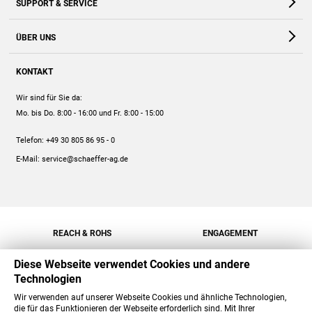
SUPPORT & SERVICE
Webshop
Kontakt
ÜBER UNS
FAQ
Unternehmen
Online-Hilfe
KONTAKT
Historie
Anleitungen
Wir sind für Sie da:
Engagement
Preise
Mo. bis Do. 8:00 - 16:00
und Fr. 8:00 - 15:00
Jobs
Mengenrabatt
Telefon:
+49 30 805 86 95 - 0
Versand
E-Mail:
service@schaeffer-ag.de
REACH & ROHS
ENGAGEMENT
Diese Webseite verwendet Cookies und andere
Technologien
Wir verwenden auf unserer Webseite Cookies und ähnliche Technologien,
die für das Funktionieren der Webseite erforderlich sind. Mit Ihrer