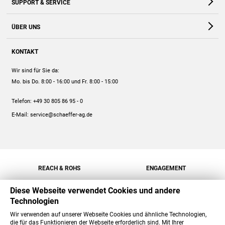
SUPPORT & SERVICE
Webshop
Kontakt
ÜBER UNS
FAQ
Unternehmen
Online-Hilfe
KONTAKT
Historie
Anleitungen
Wir sind für Sie da:
Engagement
Preise
Mo. bis Do. 8:00 - 16:00
und Fr. 8:00 - 15:00
Jobs
Mengenrabatt
Telefon:
+49 30 805 86 95 - 0
Versand
E-Mail:
service@schaeffer-ag.de
REACH & ROHS
ENGAGEMENT
Diese Webseite verwendet Cookies und andere
Technologien
Wir verwenden auf unserer Webseite Cookies und ähnliche Technologien,
die für das Funktionieren der Webseite erforderlich sind. Mit Ihrer