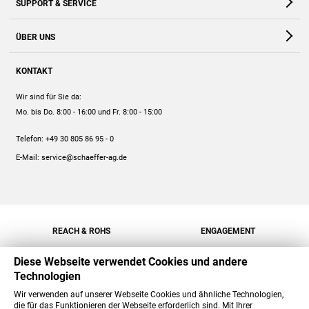
SUPPORT & SERVICE
Webshop
Kontakt
ÜBER UNS
FAQ
Unternehmen
Online-Hilfe
KONTAKT
Historie
Anleitungen
Wir sind für Sie da:
Engagement
Preise
Mo. bis Do. 8:00 - 16:00
und Fr. 8:00 - 15:00
Jobs
Mengenrabatt
Telefon:
+49 30 805 86 95 - 0
Versand
E-Mail:
service@schaeffer-ag.de
REACH & ROHS
ENGAGEMENT
Diese Webseite verwendet Cookies und andere
Technologien
Wir verwenden auf unserer Webseite Cookies und ähnliche Technologien,
die für das Funktionieren der Webseite erforderlich sind. Mit Ihrer