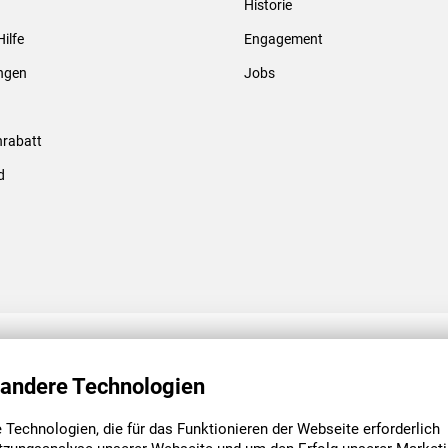
Historie
Gewindebolzen & -hülsen
Hilfe
Engagement
ungen
Jobs
rabatt
d
ENGAGEMENT
UNSERE NIEDE
 andere Technologien
Technologien, die für das Funktionieren der Webseite erforderlich