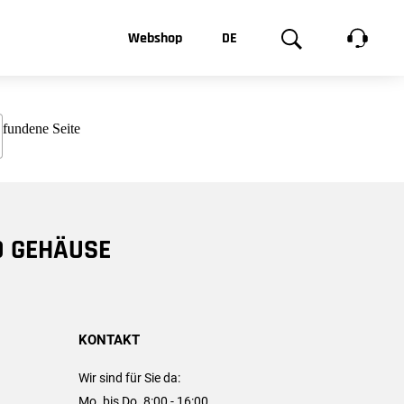
t, was Sie
Webshop
DE
te
Produktgalerie
EN
e
FR
chsen
D GEHÄUSE
KONTAKT
Wir sind für Sie da:
Mo. bis Do. 8:00 - 16:00