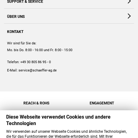
SUPPORT & SERVICE
Webshop
Kontakt
ÜBER UNS
FAQ
Unternehmen
Online-Hilfe
KONTAKT
Historie
Anleitungen
Wir sind für Sie da:
Engagement
Preise
Mo. bis Do. 8:00 - 16:00
und Fr. 8:00 - 15:00
Jobs
Mengenrabatt
Telefon:
+49 30 805 86 95 - 0
Versand
E-Mail:
service@schaeffer-ag.de
REACH & ROHS
ENGAGEMENT
Diese Webseite verwendet Cookies und andere
Technologien
Wir verwenden auf unserer Webseite Cookies und ähnliche Technologien,
die für das Funktionieren der Webseite erforderlich sind. Mit Ihrer