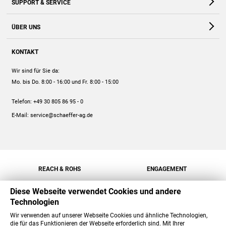
SUPPORT & SERVICE
Webshop
Kontakt
ÜBER UNS
FAQ
Unternehmen
Online-Hilfe
KONTAKT
Historie
Anleitungen
Wir sind für Sie da:
Engagement
Preise
Mo. bis Do. 8:00 - 16:00
und Fr. 8:00 - 15:00
Jobs
Mengenrabatt
Telefon:
+49 30 805 86 95 - 0
Versand
E-Mail:
service@schaeffer-ag.de
REACH & ROHS
ENGAGEMENT
Diese Webseite verwendet Cookies und andere
Technologien
Wir verwenden auf unserer Webseite Cookies und ähnliche Technologien,
die für das Funktionieren der Webseite erforderlich sind. Mit Ihrer