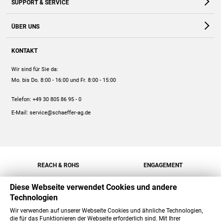
SUPPORT & SERVICE
Webshop
Kontakt
ÜBER UNS
FAQ
Unternehmen
Online-Hilfe
KONTAKT
Historie
Anleitungen
Wir sind für Sie da:
Engagement
Preise
Mo. bis Do. 8:00 - 16:00
und Fr. 8:00 - 15:00
Jobs
Mengenrabatt
Telefon:
+49 30 805 86 95 - 0
Versand
E-Mail:
service@schaeffer-ag.de
REACH & ROHS
ENGAGEMENT
Diese Webseite verwendet Cookies und andere
Technologien
Wir verwenden auf unserer Webseite Cookies und ähnliche Technologien,
die für das Funktionieren der Webseite erforderlich sind. Mit Ihrer