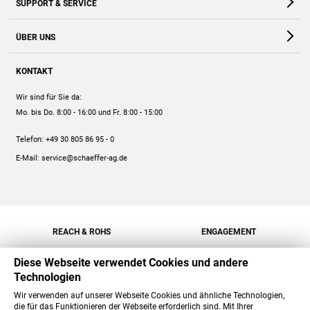
SUPPORT & SERVICE
Webshop
Kontakt
ÜBER UNS
FAQ
Unternehmen
Online-Hilfe
KONTAKT
Historie
Anleitungen
Wir sind für Sie da:
Engagement
Preise
Mo. bis Do. 8:00 - 16:00
und Fr. 8:00 - 15:00
Jobs
Mengenrabatt
Telefon:
+49 30 805 86 95 - 0
Versand
E-Mail:
service@schaeffer-ag.de
REACH & ROHS
ENGAGEMENT
Diese Webseite verwendet Cookies und andere
Technologien
Wir verwenden auf unserer Webseite Cookies und ähnliche Technologien,
die für das Funktionieren der Webseite erforderlich sind. Mit Ihrer