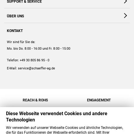
SUPPORT & SERVICE
Webshop
Kontakt
ÜBER UNS
FAQ
Unternehmen
Online-Hilfe
KONTAKT
Historie
Anleitungen
Wir sind für Sie da:
Engagement
Preise
Mo. bis Do. 8:00 - 16:00
und Fr. 8:00 - 15:00
Jobs
Mengenrabatt
Telefon:
+49 30 805 86 95 - 0
Versand
E-Mail:
service@schaeffer-ag.de
REACH & ROHS
ENGAGEMENT
Diese Webseite verwendet Cookies und andere
Technologien
Wir verwenden auf unserer Webseite Cookies und ähnliche Technologien,
die für das Funktionieren der Webseite erforderlich sind. Mit Ihrer