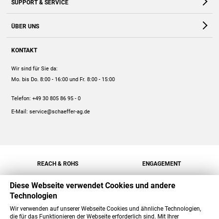
SUPPORT & SERVICE
Webshop
Kontakt
ÜBER UNS
FAQ
Unternehmen
Online-Hilfe
KONTAKT
Historie
Anleitungen
Wir sind für Sie da:
Engagement
Preise
Mo. bis Do. 8:00 - 16:00
und Fr. 8:00 - 15:00
Jobs
Mengenrabatt
Telefon:
+49 30 805 86 95 - 0
Versand
E-Mail:
service@schaeffer-ag.de
REACH & ROHS
ENGAGEMENT
Diese Webseite verwendet Cookies und andere
Technologien
Wir verwenden auf unserer Webseite Cookies und ähnliche Technologien,
die für das Funktionieren der Webseite erforderlich sind. Mit Ihrer