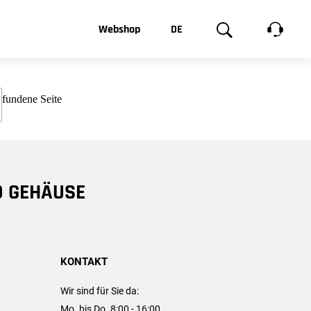
t, was Sie
Webshop
DE
te
Produktgalerie
EN
e
FR
chsen
D GEHÄUSE
KONTAKT
Wir sind für Sie da:
Mo. bis Do. 8:00 - 16:00