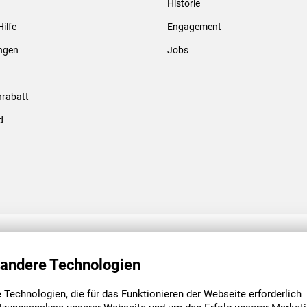
Historie
Gewindebolzen & -hülsen
Hilfe
Engagement
ungen
Jobs
rabatt
d
ENGAGEMENT
UNSERE NIEDE
 andere Technologien
Technologien, die für das Funktionieren der Webseite erforderlich