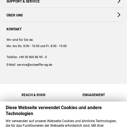
SUPPORT & SERVICE
Webshop
Kontakt
ÜBER UNS
FAQ
Unternehmen
Online-Hilfe
KONTAKT
Historie
Anleitungen
Wir sind für Sie da:
Engagement
Preise
Mo. bis Do. 8:00 - 16:00
und Fr. 8:00 - 15:00
Jobs
Mengenrabatt
Telefon:
+49 30 805 86 95 - 0
Versand
E-Mail:
service@schaeffer-ag.de
REACH & ROHS
ENGAGEMENT
Diese Webseite verwendet Cookies und andere
Technologien
Wir verwenden auf unserer Webseite Cookies und ähnliche Technologien,
die für das Funktionieren der Webseite erforderlich sind. Mit Ihrer