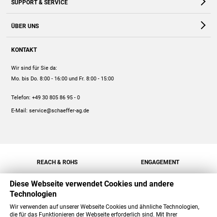
SUPPORT & SERVICE
Webshop
Kontakt
ÜBER UNS
FAQ
Unternehmen
Online-Hilfe
KONTAKT
Historie
Anleitungen
Wir sind für Sie da:
Engagement
Preise
Mo. bis Do. 8:00 - 16:00
und Fr. 8:00 - 15:00
Jobs
Mengenrabatt
Telefon:
+49 30 805 86 95 - 0
Versand
E-Mail:
service@schaeffer-ag.de
REACH & ROHS
ENGAGEMENT
Diese Webseite verwendet Cookies und andere
Technologien
Wir verwenden auf unserer Webseite Cookies und ähnliche Technologien,
die für das Funktionieren der Webseite erforderlich sind. Mit Ihrer