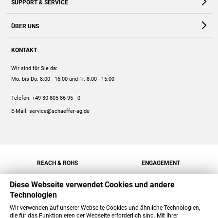
SUPPORT & SERVICE
Webshop
Kontakt
ÜBER UNS
FAQ
Unternehmen
Online-Hilfe
KONTAKT
Historie
Anleitungen
Wir sind für Sie da:
Engagement
Preise
Mo. bis Do. 8:00 - 16:00
und Fr. 8:00 - 15:00
Jobs
Mengenrabatt
Telefon:
+49 30 805 86 95 - 0
Versand
E-Mail:
service@schaeffer-ag.de
REACH & ROHS
ENGAGEMENT
Diese Webseite verwendet Cookies und andere
Technologien
Wir verwenden auf unserer Webseite Cookies und ähnliche Technologien,
die für das Funktionieren der Webseite erforderlich sind. Mit Ihrer