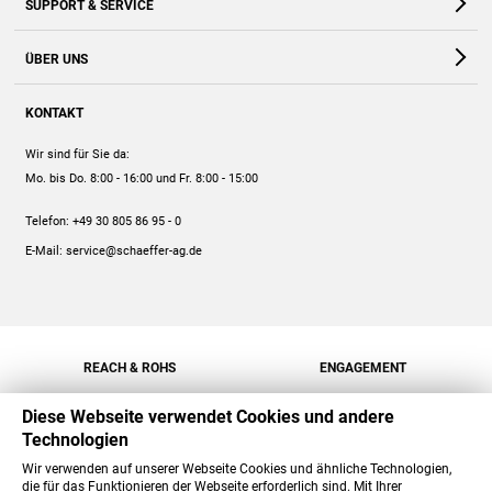
SUPPORT & SERVICE
Webshop
Kontakt
ÜBER UNS
FAQ
Unternehmen
Online-Hilfe
KONTAKT
Historie
Anleitungen
Wir sind für Sie da:
Engagement
Preise
Mo. bis Do. 8:00 - 16:00
und Fr. 8:00 - 15:00
Jobs
Mengenrabatt
Telefon:
+49 30 805 86 95 - 0
Versand
E-Mail:
service@schaeffer-ag.de
REACH & ROHS
ENGAGEMENT
Diese Webseite verwendet Cookies und andere
Technologien
Wir verwenden auf unserer Webseite Cookies und ähnliche Technologien,
die für das Funktionieren der Webseite erforderlich sind. Mit Ihrer