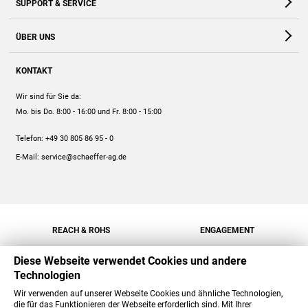
SUPPORT & SERVICE
Webshop
Kontakt
ÜBER UNS
FAQ
Unternehmen
Online-Hilfe
KONTAKT
Historie
Anleitungen
Wir sind für Sie da:
Engagement
Preise
Mo. bis Do. 8:00 - 16:00
und Fr. 8:00 - 15:00
Jobs
Mengenrabatt
Telefon:
+49 30 805 86 95 - 0
Versand
E-Mail:
service@schaeffer-ag.de
REACH & ROHS
ENGAGEMENT
Diese Webseite verwendet Cookies und andere
Technologien
Wir verwenden auf unserer Webseite Cookies und ähnliche Technologien,
die für das Funktionieren der Webseite erforderlich sind. Mit Ihrer