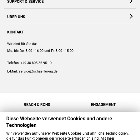
SUPPORT & SERVICE
Webshop
Kontakt
ÜBER UNS
FAQ
Unternehmen
Online-Hilfe
KONTAKT
Historie
Anleitungen
Wir sind für Sie da:
Engagement
Preise
Mo. bis Do. 8:00 - 16:00
und Fr. 8:00 - 15:00
Jobs
Mengenrabatt
Telefon:
+49 30 805 86 95 - 0
Versand
E-Mail:
service@schaeffer-ag.de
REACH & ROHS
ENGAGEMENT
Diese Webseite verwendet Cookies und andere
Technologien
Wir verwenden auf unserer Webseite Cookies und ähnliche Technologien,
die für das Funktionieren der Webseite erforderlich sind. Mit Ihrer