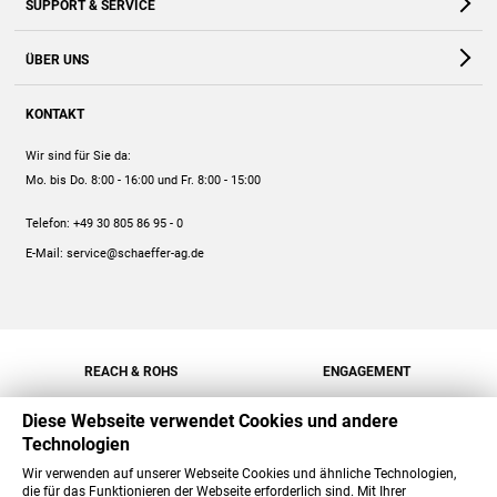
SUPPORT & SERVICE
Webshop
Kontakt
ÜBER UNS
FAQ
Unternehmen
Online-Hilfe
KONTAKT
Historie
Anleitungen
Wir sind für Sie da:
Engagement
Preise
Mo. bis Do. 8:00 - 16:00
und Fr. 8:00 - 15:00
Jobs
Mengenrabatt
Telefon:
+49 30 805 86 95 - 0
Versand
E-Mail:
service@schaeffer-ag.de
REACH & ROHS
ENGAGEMENT
Diese Webseite verwendet Cookies und andere
Technologien
Wir verwenden auf unserer Webseite Cookies und ähnliche Technologien,
die für das Funktionieren der Webseite erforderlich sind. Mit Ihrer