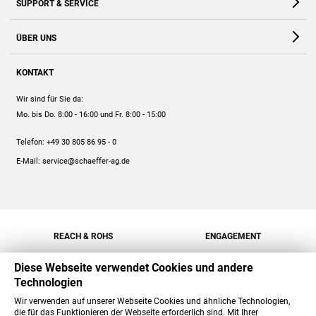
SUPPORT & SERVICE
Webshop
Kontakt
ÜBER UNS
FAQ
Unternehmen
Online-Hilfe
KONTAKT
Historie
Anleitungen
Wir sind für Sie da:
Engagement
Preise
Mo. bis Do. 8:00 - 16:00
und Fr. 8:00 - 15:00
Jobs
Mengenrabatt
Telefon:
+49 30 805 86 95 - 0
Versand
E-Mail:
service@schaeffer-ag.de
REACH & ROHS
ENGAGEMENT
Diese Webseite verwendet Cookies und andere
Technologien
Wir verwenden auf unserer Webseite Cookies und ähnliche Technologien,
die für das Funktionieren der Webseite erforderlich sind. Mit Ihrer