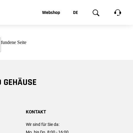
t, was Sie
Webshop
DE
te
Produktgalerie
EN
e
FR
chsen
D GEHÄUSE
KONTAKT
Wir sind für Sie da:
Mo. bis Do. 8:00 - 16:00