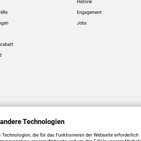
Historie
Gewindebolzen & -hülsen
Hilfe
Engagement
ungen
Jobs
rabatt
d
ENGAGEMENT
UNSERE NIEDE
 andere Technologien
Technologien, die für das Funktionieren der Webseite erforderlich