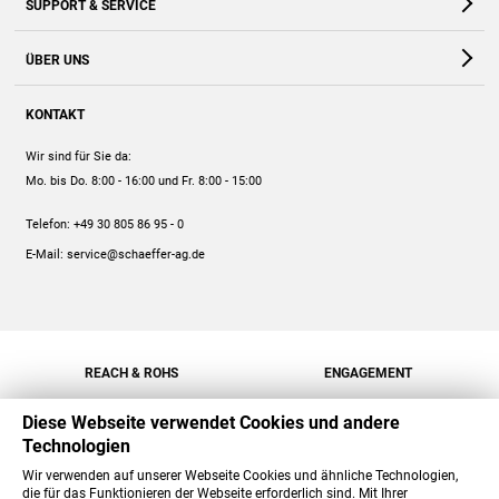
SUPPORT & SERVICE
Webshop
Kontakt
ÜBER UNS
FAQ
Unternehmen
Online-Hilfe
KONTAKT
Historie
Anleitungen
Wir sind für Sie da:
Engagement
Preise
Mo. bis Do. 8:00 - 16:00
und Fr. 8:00 - 15:00
Jobs
Mengenrabatt
Telefon:
+49 30 805 86 95 - 0
Versand
E-Mail:
service@schaeffer-ag.de
REACH & ROHS
ENGAGEMENT
Diese Webseite verwendet Cookies und andere
Technologien
Wir verwenden auf unserer Webseite Cookies und ähnliche Technologien,
die für das Funktionieren der Webseite erforderlich sind. Mit Ihrer