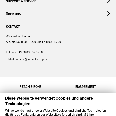
SUPPORT & SERVICE
Webshop
Kontakt
ÜBER UNS
FAQ
Unternehmen
Online-Hilfe
KONTAKT
Historie
Anleitungen
Wir sind für Sie da:
Engagement
Preise
Mo. bis Do. 8:00 - 16:00
und Fr. 8:00 - 15:00
Jobs
Mengenrabatt
Telefon:
+49 30 805 86 95 - 0
Versand
E-Mail:
service@schaeffer-ag.de
REACH & ROHS
ENGAGEMENT
Diese Webseite verwendet Cookies und andere
Technologien
Wir verwenden auf unserer Webseite Cookies und ähnliche Technologien,
die für das Funktionieren der Webseite erforderlich sind. Mit Ihrer