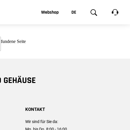
t, was Sie
Webshop
DE
te
Produktgalerie
EN
e
FR
chsen
D GEHÄUSE
KONTAKT
Wir sind für Sie da:
Mo. bis Do. 8:00 - 16:00