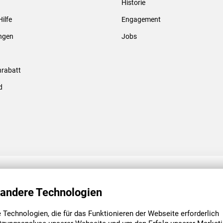
Historie
Gewindebolzen & -hülsen
Hilfe
Engagement
ungen
Jobs
rabatt
d
ENGAGEMENT
UNSERE NIEDE
 andere Technologien
Technologien, die für das Funktionieren der Webseite erforderlich