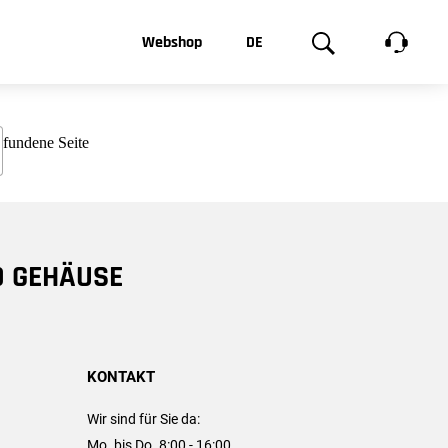
t, was Sie
Webshop
DE
te
Produktgalerie
EN
e
FR
chsen
D GEHÄUSE
KONTAKT
Wir sind für Sie da:
Mo. bis Do. 8:00 - 16:00