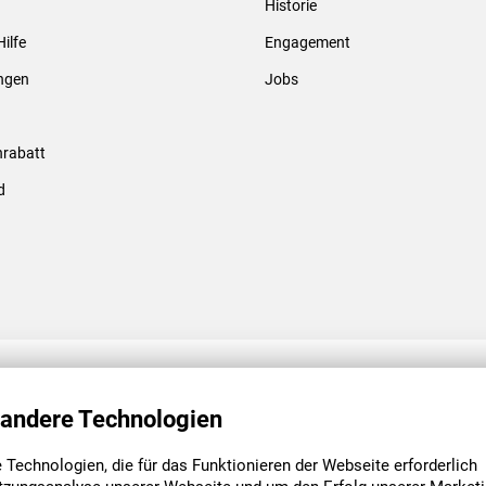
Historie
Gewindebolzen & -hülsen
Hilfe
Engagement
ungen
Jobs
rabatt
d
ENGAGEMENT
UNSERE NIEDE
 andere Technologien
Technologien, die für das Funktionieren der Webseite erforderlich