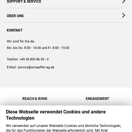
SUPPORT & SERVICE
Webshop
Kontakt
ÜBER UNS
FAQ
Unternehmen
Online-Hilfe
KONTAKT
Historie
Anleitungen
Wir sind für Sie da:
Engagement
Preise
Mo. bis Do. 8:00 - 16:00
und Fr. 8:00 - 15:00
Jobs
Mengenrabatt
Telefon:
+49 30 805 86 95 - 0
Versand
E-Mail:
service@schaeffer-ag.de
REACH & ROHS
ENGAGEMENT
Diese Webseite verwendet Cookies und andere
Technologien
Wir verwenden auf unserer Webseite Cookies und ähnliche Technologien,
die für das Funktionieren der Webseite erforderlich sind. Mit Ihrer