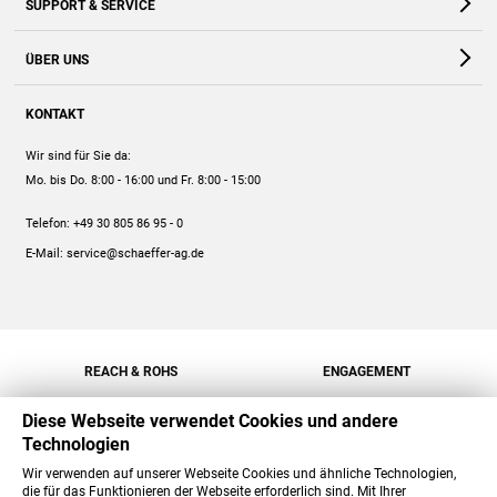
SUPPORT & SERVICE
Webshop
Kontakt
ÜBER UNS
FAQ
Unternehmen
Online-Hilfe
KONTAKT
Historie
Anleitungen
Wir sind für Sie da:
Engagement
Preise
Mo. bis Do. 8:00 - 16:00
und Fr. 8:00 - 15:00
Jobs
Mengenrabatt
Telefon:
+49 30 805 86 95 - 0
Versand
E-Mail:
service@schaeffer-ag.de
REACH & ROHS
ENGAGEMENT
Diese Webseite verwendet Cookies und andere
Technologien
Wir verwenden auf unserer Webseite Cookies und ähnliche Technologien,
die für das Funktionieren der Webseite erforderlich sind. Mit Ihrer