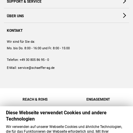
SUPPORT & SERVICE
Webshop
Kontakt
ÜBER UNS
FAQ
Unternehmen
Online-Hilfe
KONTAKT
Historie
Anleitungen
Wir sind für Sie da:
Engagement
Preise
Mo. bis Do. 8:00 - 16:00
und Fr. 8:00 - 15:00
Jobs
Mengenrabatt
Telefon:
+49 30 805 86 95 - 0
Versand
E-Mail:
service@schaeffer-ag.de
REACH & ROHS
ENGAGEMENT
Diese Webseite verwendet Cookies und andere
Technologien
Wir verwenden auf unserer Webseite Cookies und ähnliche Technologien,
die für das Funktionieren der Webseite erforderlich sind. Mit Ihrer