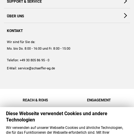
SUPPORT & SERVICE
Webshop
Kontakt
ÜBER UNS
FAQ
Unternehmen
Online-Hilfe
KONTAKT
Historie
Anleitungen
Wir sind für Sie da:
Engagement
Preise
Mo. bis Do. 8:00 - 16:00
und Fr. 8:00 - 15:00
Jobs
Mengenrabatt
Telefon:
+49 30 805 86 95 - 0
Versand
E-Mail:
service@schaeffer-ag.de
REACH & ROHS
ENGAGEMENT
Diese Webseite verwendet Cookies und andere
Technologien
Wir verwenden auf unserer Webseite Cookies und ähnliche Technologien,
die für das Funktionieren der Webseite erforderlich sind. Mit Ihrer