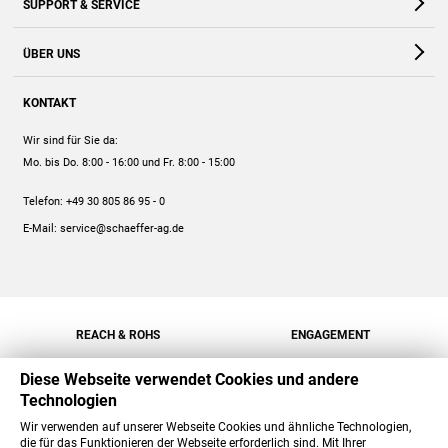
SUPPORT & SERVICE
Webshop
Kontakt
ÜBER UNS
FAQ
Unternehmen
Online-Hilfe
KONTAKT
Historie
Anleitungen
Wir sind für Sie da:
Engagement
Preise
Mo. bis Do. 8:00 - 16:00
und Fr. 8:00 - 15:00
Jobs
Mengenrabatt
Telefon:
+49 30 805 86 95 - 0
Versand
E-Mail:
service@schaeffer-ag.de
REACH & ROHS
ENGAGEMENT
Diese Webseite verwendet Cookies und andere
Technologien
Wir verwenden auf unserer Webseite Cookies und ähnliche Technologien,
die für das Funktionieren der Webseite erforderlich sind. Mit Ihrer