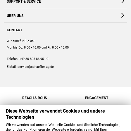
SUPPORT & SERVICE
Webshop
Kontakt
ÜBER UNS
FAQ
Unternehmen
Online-Hilfe
KONTAKT
Historie
Anleitungen
Wir sind für Sie da:
Engagement
Preise
Mo. bis Do. 8:00 - 16:00
und Fr. 8:00 - 15:00
Jobs
Mengenrabatt
Telefon:
+49 30 805 86 95 - 0
Versand
E-Mail:
service@schaeffer-ag.de
REACH & ROHS
ENGAGEMENT
Diese Webseite verwendet Cookies und andere
Technologien
Wir verwenden auf unserer Webseite Cookies und ähnliche Technologien,
die für das Funktionieren der Webseite erforderlich sind. Mit Ihrer