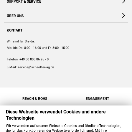
SUPPORT & SERVICE
Webshop
Kontakt
ÜBER UNS
FAQ
Unternehmen
Online-Hilfe
KONTAKT
Historie
Anleitungen
Wir sind für Sie da:
Engagement
Preise
Mo. bis Do. 8:00 - 16:00
und Fr. 8:00 - 15:00
Jobs
Mengenrabatt
Telefon:
+49 30 805 86 95 - 0
Versand
E-Mail:
service@schaeffer-ag.de
REACH & ROHS
ENGAGEMENT
Diese Webseite verwendet Cookies und andere
Technologien
Wir verwenden auf unserer Webseite Cookies und ähnliche Technologien,
die für das Funktionieren der Webseite erforderlich sind. Mit Ihrer