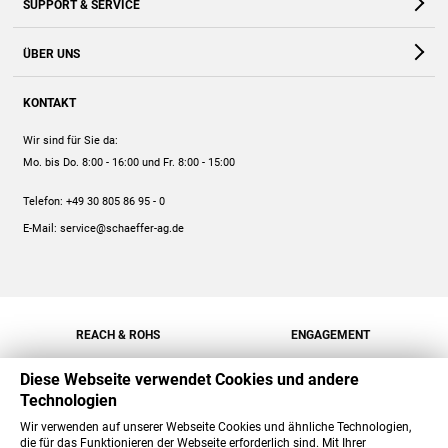
SUPPORT & SERVICE
Webshop
Kontakt
ÜBER UNS
FAQ
Unternehmen
Online-Hilfe
KONTAKT
Historie
Anleitungen
Wir sind für Sie da:
Engagement
Preise
Mo. bis Do. 8:00 - 16:00
und Fr. 8:00 - 15:00
Jobs
Mengenrabatt
Telefon:
+49 30 805 86 95 - 0
Versand
E-Mail:
service@schaeffer-ag.de
REACH & ROHS
ENGAGEMENT
Diese Webseite verwendet Cookies und andere
Technologien
Wir verwenden auf unserer Webseite Cookies und ähnliche Technologien,
die für das Funktionieren der Webseite erforderlich sind. Mit Ihrer