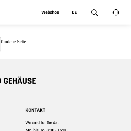
t, was Sie
Webshop
DE
te
Produktgalerie
EN
e
FR
chsen
D GEHÄUSE
KONTAKT
Wir sind für Sie da:
Mo. bis Do. 8:00 - 16:00