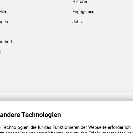
Historie
Gewindebolzen & -hülsen
Hilfe
Engagement
ungen
Jobs
rabatt
d
ENGAGEMENT
UNSERE NIEDE
 andere Technologien
Technologien, die für das Funktionieren der Webseite erforderlich