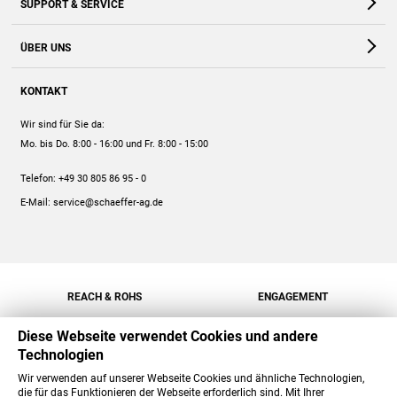
SUPPORT & SERVICE
Webshop
Kontakt
ÜBER UNS
FAQ
Unternehmen
Online-Hilfe
KONTAKT
Historie
Anleitungen
Wir sind für Sie da:
Engagement
Preise
Mo. bis Do. 8:00 - 16:00
und Fr. 8:00 - 15:00
Jobs
Mengenrabatt
Telefon:
+49 30 805 86 95 - 0
Versand
E-Mail:
service@schaeffer-ag.de
REACH & ROHS
ENGAGEMENT
Diese Webseite verwendet Cookies und andere
Technologien
Wir verwenden auf unserer Webseite Cookies und ähnliche Technologien,
die für das Funktionieren der Webseite erforderlich sind. Mit Ihrer