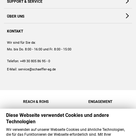
SUPPORT & SERVICE
Webshop
Kontakt
ÜBER UNS
FAQ
Unternehmen
Online-Hilfe
KONTAKT
Historie
Anleitungen
Wir sind für Sie da:
Engagement
Preise
Mo. bis Do. 8:00 - 16:00
und Fr. 8:00 - 15:00
Jobs
Mengenrabatt
Telefon:
+49 30 805 86 95 - 0
Versand
E-Mail:
service@schaeffer-ag.de
REACH & ROHS
ENGAGEMENT
Diese Webseite verwendet Cookies und andere
Technologien
Wir verwenden auf unserer Webseite Cookies und ähnliche Technologien,
die für das Funktionieren der Webseite erforderlich sind. Mit Ihrer