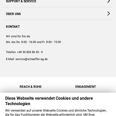
SUPPORT & SERVICE
Webshop
Kontakt
ÜBER UNS
FAQ
Unternehmen
Online-Hilfe
KONTAKT
Historie
Anleitungen
Wir sind für Sie da:
Engagement
Preise
Mo. bis Do. 8:00 - 16:00
und Fr. 8:00 - 15:00
Jobs
Mengenrabatt
Telefon:
+49 30 805 86 95 - 0
Versand
E-Mail:
service@schaeffer-ag.de
REACH & ROHS
ENGAGEMENT
Diese Webseite verwendet Cookies und andere
Technologien
Wir verwenden auf unserer Webseite Cookies und ähnliche Technologien,
die für das Funktionieren der Webseite erforderlich sind. Mit Ihrer