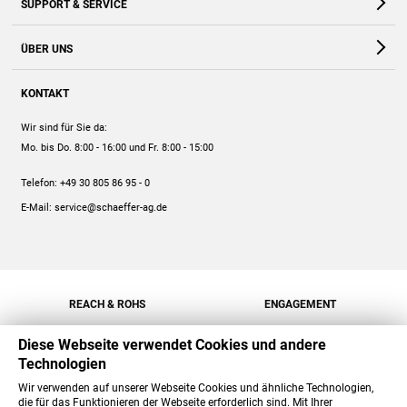
SUPPORT & SERVICE
Webshop
Kontakt
ÜBER UNS
FAQ
Unternehmen
Online-Hilfe
KONTAKT
Historie
Anleitungen
Wir sind für Sie da:
Engagement
Preise
Mo. bis Do. 8:00 - 16:00
und Fr. 8:00 - 15:00
Jobs
Mengenrabatt
Telefon:
+49 30 805 86 95 - 0
Versand
E-Mail:
service@schaeffer-ag.de
REACH & ROHS
ENGAGEMENT
Diese Webseite verwendet Cookies und andere
Technologien
Wir verwenden auf unserer Webseite Cookies und ähnliche Technologien,
die für das Funktionieren der Webseite erforderlich sind. Mit Ihrer