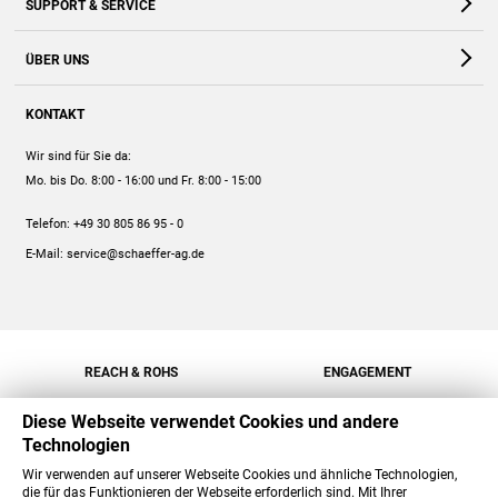
SUPPORT & SERVICE
Webshop
Kontakt
ÜBER UNS
FAQ
Unternehmen
Online-Hilfe
KONTAKT
Historie
Anleitungen
Wir sind für Sie da:
Engagement
Preise
Mo. bis Do. 8:00 - 16:00
und Fr. 8:00 - 15:00
Jobs
Mengenrabatt
Telefon:
+49 30 805 86 95 - 0
Versand
E-Mail:
service@schaeffer-ag.de
REACH & ROHS
ENGAGEMENT
Diese Webseite verwendet Cookies und andere
Technologien
Wir verwenden auf unserer Webseite Cookies und ähnliche Technologien,
die für das Funktionieren der Webseite erforderlich sind. Mit Ihrer