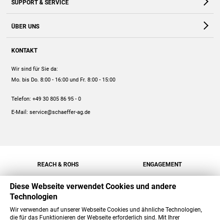
SUPPORT & SERVICE
Webshop
Kontakt
ÜBER UNS
FAQ
Unternehmen
Online-Hilfe
KONTAKT
Historie
Anleitungen
Wir sind für Sie da:
Engagement
Preise
Mo. bis Do. 8:00 - 16:00
und Fr. 8:00 - 15:00
Jobs
Mengenrabatt
Telefon:
+49 30 805 86 95 - 0
Versand
E-Mail:
service@schaeffer-ag.de
REACH & ROHS
ENGAGEMENT
Diese Webseite verwendet Cookies und andere
Technologien
Wir verwenden auf unserer Webseite Cookies und ähnliche Technologien,
die für das Funktionieren der Webseite erforderlich sind. Mit Ihrer