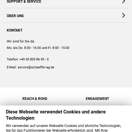
SUPPORT & SERVICE
Webshop
Kontakt
ÜBER UNS
FAQ
Unternehmen
Online-Hilfe
KONTAKT
Historie
Anleitungen
Wir sind für Sie da:
Engagement
Preise
Mo. bis Do. 8:00 - 16:00
und Fr. 8:00 - 15:00
Jobs
Mengenrabatt
Telefon:
+49 30 805 86 95 - 0
Versand
E-Mail:
service@schaeffer-ag.de
REACH & ROHS
ENGAGEMENT
Diese Webseite verwendet Cookies und andere
Technologien
Wir verwenden auf unserer Webseite Cookies und ähnliche Technologien,
die für das Funktionieren der Webseite erforderlich sind. Mit Ihrer