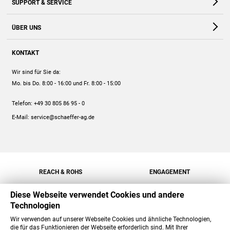
SUPPORT & SERVICE
Webshop
Kontakt
ÜBER UNS
FAQ
Unternehmen
Online-Hilfe
KONTAKT
Historie
Anleitungen
Wir sind für Sie da:
Engagement
Preise
Mo. bis Do. 8:00 - 16:00
und Fr. 8:00 - 15:00
Jobs
Mengenrabatt
Telefon:
+49 30 805 86 95 - 0
Versand
E-Mail:
service@schaeffer-ag.de
REACH & ROHS
ENGAGEMENT
Diese Webseite verwendet Cookies und andere
Technologien
Wir verwenden auf unserer Webseite Cookies und ähnliche Technologien,
die für das Funktionieren der Webseite erforderlich sind. Mit Ihrer