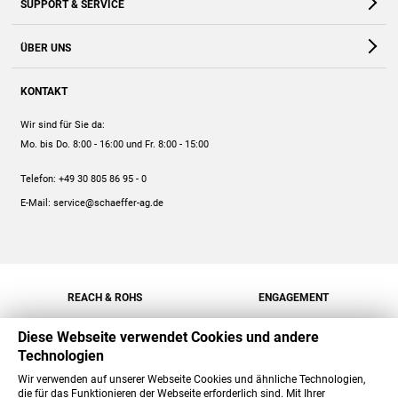
SUPPORT & SERVICE
Webshop
Kontakt
ÜBER UNS
FAQ
Unternehmen
Online-Hilfe
KONTAKT
Historie
Anleitungen
Wir sind für Sie da:
Engagement
Preise
Mo. bis Do. 8:00 - 16:00
und Fr. 8:00 - 15:00
Jobs
Mengenrabatt
Telefon:
+49 30 805 86 95 - 0
Versand
E-Mail:
service@schaeffer-ag.de
REACH & ROHS
ENGAGEMENT
Diese Webseite verwendet Cookies und andere
Technologien
Wir verwenden auf unserer Webseite Cookies und ähnliche Technologien,
die für das Funktionieren der Webseite erforderlich sind. Mit Ihrer