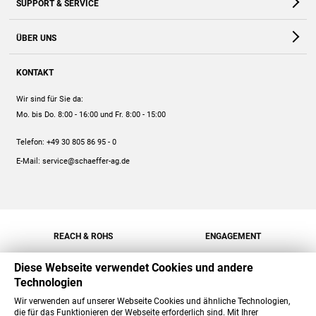
SUPPORT & SERVICE
Webshop
Kontakt
ÜBER UNS
FAQ
Unternehmen
Online-Hilfe
KONTAKT
Historie
Anleitungen
Wir sind für Sie da:
Engagement
Preise
Mo. bis Do. 8:00 - 16:00
und Fr. 8:00 - 15:00
Jobs
Mengenrabatt
Telefon:
+49 30 805 86 95 - 0
Versand
E-Mail:
service@schaeffer-ag.de
REACH & ROHS
ENGAGEMENT
Diese Webseite verwendet Cookies und andere
Technologien
Wir verwenden auf unserer Webseite Cookies und ähnliche Technologien,
die für das Funktionieren der Webseite erforderlich sind. Mit Ihrer